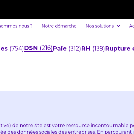
 sommes-nous ?
Notre démarche
Nos solutions
Ac
DSN
(216)
cles
(754)
Paie
(312)
RH
(139)
Rupture 
ive) de notre site est votre ressource incontournable pou
ifiée des données sociales des entreprises. En parcourant