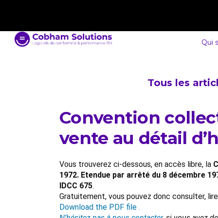
contact@cobham-solutions.com
0805 030 243
Qui 
Tous les arti
Convention collec
vente au détail d’
Vous trouverez ci-dessous, en accès libre, la
C
1972. Etendue par arrêté du 8 décembre 197
IDCC 675
.
Gratuitement, vous pouvez donc consulter, lir
Download the PDF file .
N’hésitez pas à nous contacter
, si vous avez d