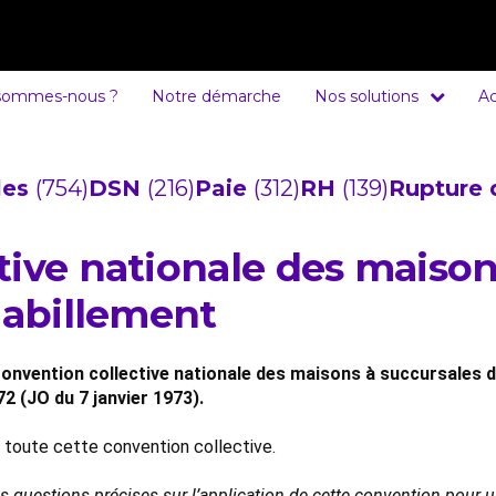
sommes-nous ?
Notre démarche
Nos solutions
Ac
cles
(754)
DSN
(216)
Paie
(312)
RH
(139)
Rupture 
tive nationale des maison
habillement
onvention collective nationale des maisons à succursales de
2 (JO du 7 janvier 1973).
e toute cette convention collective.
es questions précises sur l’application de cette convention pour