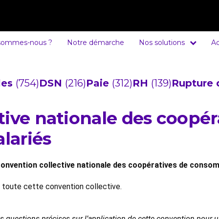
sommes-nous ?
Notre démarche
Nos solutions
Ac
cles
(754)
DSN
(216)
Paie
(312)
RH
(139)
Rupture 
tive nationale des coopér
lariés
onvention collective nationale des coopératives de conso
e toute cette convention collective.
es questions précises sur l’application de cette convention pour