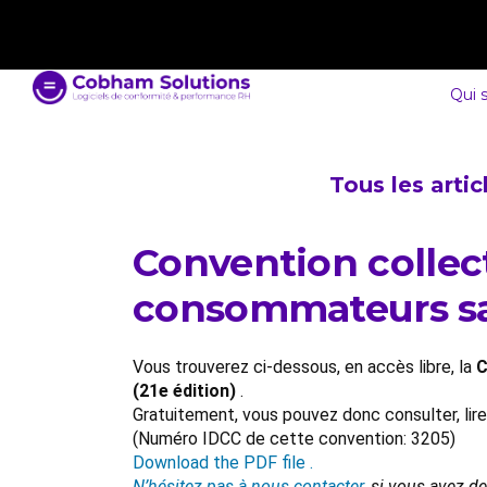
contact@cobham-solutions.com
0805 030 243
Qui 
Tous les arti
Convention collec
consommateurs sa
Vous trouverez ci-dessous, en accès libre, la
C
(21e édition)
.
Gratuitement, vous pouvez donc consulter, lir
(Numéro IDCC de cette convention: 3205)
Download the PDF file .
N’hésitez pas à nous contacter
, si vous avez d