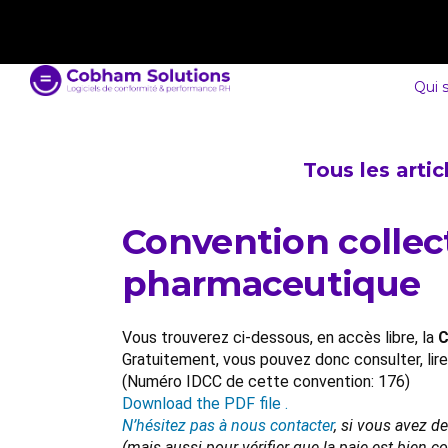
contact@cobham-solutions.com
0805 030 243
Qui 
Tous les arti
Convention collect
pharmaceutique
Vous trouverez ci-dessous, en accès libre, la
C
Gratuitement, vous pouvez donc consulter, lir
(Numéro IDCC de cette convention: 176)
Download the PDF file .
N’hésitez pas à nous contacter
, si vous avez d
(mais aussi pour vérifier que la paie est bien 