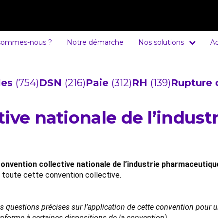
sommes-nous ?
Notre démarche
Nos solutions
Ac
cles
(754)
DSN
(216)
Paie
(312)
RH
(139)
Rupture 
ive nationale de l’industr
onvention collective nationale de l’industrie pharmaceutique
e toute cette convention collective.
es questions précises sur l’application de cette convention pour
conforme à certaines dispositions de la convention).