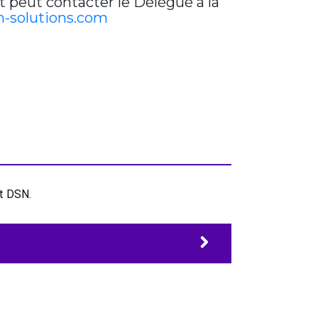
t peut contacter le Délégué à la
-solutions.com
et DSN.