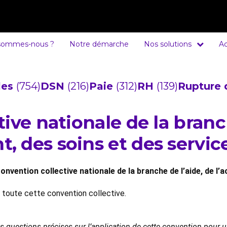
sommes-nous ?
Notre démarche
Nos solutions
Ac
cles
(754)
DSN
(216)
Paie
(312)
RH
(139)
Rupture 
ive nationale de la branch
 des soins et des service
onvention collective nationale de la branche de l’aide, de 
e toute cette convention collective.
es questions précises sur l’application de cette convention pour