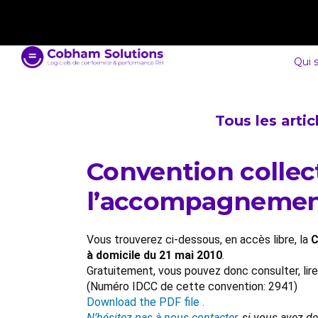
contact@cobham-solutions.com
0805 030 243
Qui 
Tous les arti
Convention collect
l’accompagnement,
Vous trouverez ci-dessous, en accès libre, la
C
à domicile du 21 mai 2010
.
Gratuitement, vous pouvez donc consulter, lir
(Numéro IDCC de cette convention: 2941)
Download the PDF file .
N’hésitez pas à nous contacter
, si vous avez d