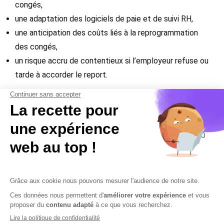
congés,
une adaptation des logiciels de paie et de suivi RH,
une anticipation des coûts liés à la reprogrammation
des congés,
un risque accru de contentieux si l’employeur refuse ou
tarde à accorder le report.
Pour les experts-comptables et les avocats, il
s’agit d’un sujet à suivre de près. Il faudra informer
les entreprises des évolutions réglementaires et
adapter leurs pratiques pour éviter tout risque de
condamnation prud’homale ou administrative.
Contactez-nous
Mentions légales
Plan du site
Sécurisation des données
Conditions Générales de Vente et d’Utilisation