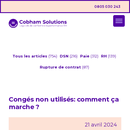
0805 030 243
Tous les articles
(754)
DSN
(216)
Paie
(312)
RH
(139)
Rupture de contrat
(87)
Congés non utilisés: comment ça
marche ?
21 avril 2024