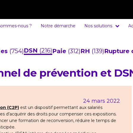
sommes-nous ?
Notre démarche
Nos solutions
Ac
DSN
(216)
cles
(754)
Paie
(312)
RH
(139)
Rupture 
nnel de prévention et DS
24 mars 2022
on (C2P)
est un dispositif permettant aux salariés
les d’acquérir des droits pour compenser ces expositions.
nancer une formation de reconversion, réduire le temps de
nticipée.