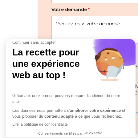
Votre demande
*
Les informations recueillies à partir de
pour gérer votre demande.
Pour toute question ou remarque relative
Délégué à la protection des données (DPO
solutions.com
En savoir plus sur la gestion de vos donn