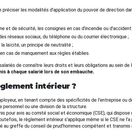
préciser les modalités d’application du pouvoir de direction dans
giène et de sécurité, les consignes en cas d’incendie ou d’accident 
, des réseaux sociaux, du téléphone ou du courrier électronique ;
a laïcité, un principe de neutralité ;
es en cas de manquement aux règles établies.
ariés de connaître leurs droits et leurs obligations au sein de 
emis à chaque salarié lors de son embauche.
glement intérieur ?
mployeur, en tenant compte des spécificités de l’entreprise ou de
e personnel ou une division de la structure.
is pour avis au comité social et économique (CSE), qui dispose d
outefois, le règlement intérieur s’applique même si le CSE ne l’a
é au greffe du conseil de prud’hommes compétent et transmis à l’