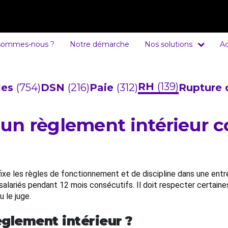
sommes-nous ?
Notre démarche
Nos solutions
Ac
RH
(139)
cles
(754)
DSN
(216)
Paie
(312)
Rupture 
n règlement intérieur c
xe les règles de fonctionnement et de discipline dans une entrep
salariés pendant 12 mois consécutifs. Il doit respecter certain
u le juge.
èglement intérieur ?